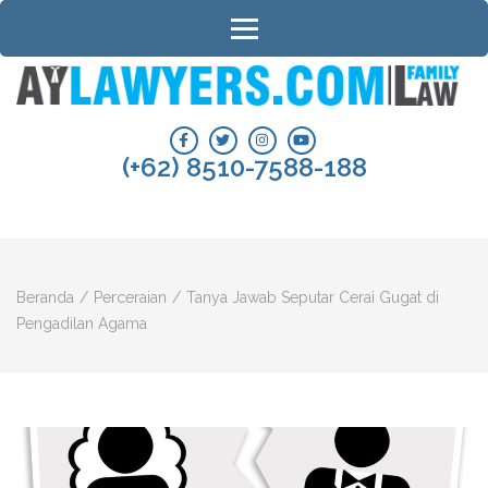
Lompat
ke
konten
(Tekan
AYLAWYERS.COM | PENGACARA
Konsultasi informasi perceraian, hak asuh anak, harta bersama, waris dan
Enter)
hukum keluarga.
PERCERAIAN DAN HUKUM
(+62) 8510-7588-188
KELUARGA BANJARMASIN
Beranda
/
Perceraian
/
Tanya Jawab Seputar Cerai Gugat di
Pengadilan Agama