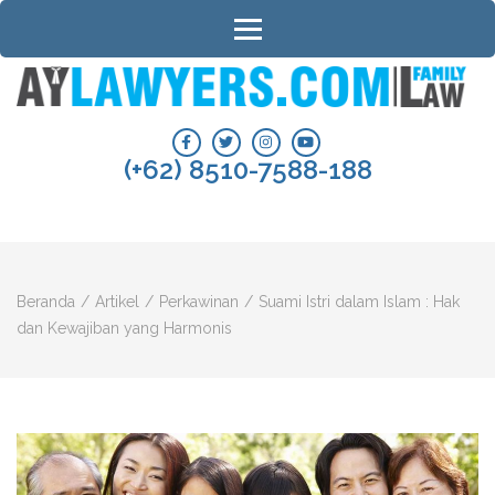
Lompat
ke
konten
(Tekan
AYLAWYERS.COM | PENGACARA
Konsultasi informasi perceraian, hak asuh anak, harta bersama, waris dan
Enter)
hukum keluarga.
PERCERAIAN DAN HUKUM
(+62) 8510-7588-188
KELUARGA BANJARMASIN
Beranda
/
Artikel
/
Perkawinan
/
Suami Istri dalam Islam : Hak
dan Kewajiban yang Harmonis