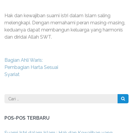
Hak dan kewajiban suami istri dalam Islam saling
melengkapi. Dengan memahami peran masing-masing,
keduanya dapat membangun keluarga yang harmonis
dan diridai Allah SWT.
Navigasi
Bagian Ahli Waris:
pos
Pembagian Harta Sesuai
Syariat
Cari
untuk:
POS-POS TERBARU
Suami Istri dalam Islam : Hak dan Kewajiban yang