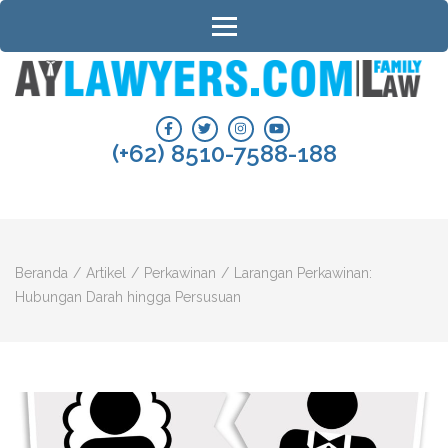
Lompat
ke
konten
(Tekan
AYLAWYERS.COM | PENGACARA
Konsultasi informasi perceraian, hak asuh anak, harta bersama, waris dan
Enter)
hukum keluarga.
PERCERAIAN DAN HUKUM
(+62) 8510-7588-188
KELUARGA BANJARMASIN
Beranda
/
Artikel
/
Perkawinan
/
Larangan Perkawinan:
Hubungan Darah hingga Persusuan