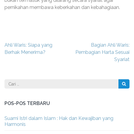
bukan termasuk yang dilarang secara syariat agar
pernikahan membawa keberkahan dan kebahagiaan.
Navigasi
Ahli Waris: Siapa yang
Bagian Ahli Waris:
pos
Berhak Menerima?
Pembagian Harta Sesuai
Syariat
Cari
untuk:
POS-POS TERBARU
Suami Istri dalam Islam : Hak dan Kewajiban yang
Harmonis