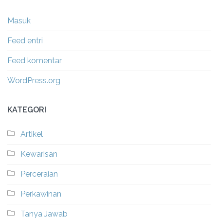
Masuk
Feed entri
Feed komentar
WordPress.org
KATEGORI
Artikel
Kewarisan
Perceraian
Perkawinan
Tanya Jawab