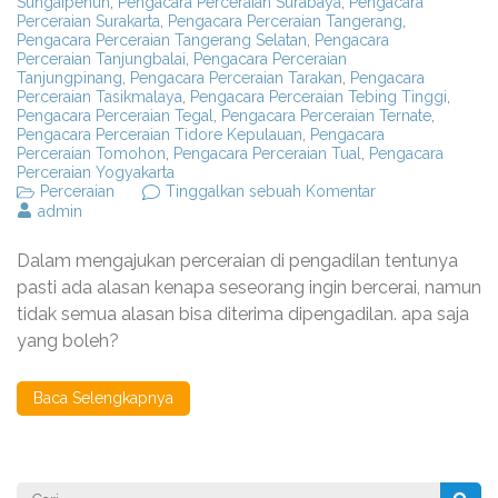
Sungaipenuh
,
Pengacara Perceraian Surabaya
,
Pengacara
Perceraian Surakarta
,
Pengacara Perceraian Tangerang
,
Pengacara Perceraian Tangerang Selatan
,
Pengacara
Perceraian Tanjungbalai
,
Pengacara Perceraian
Tanjungpinang
,
Pengacara Perceraian Tarakan
,
Pengacara
Perceraian Tasikmalaya
,
Pengacara Perceraian Tebing Tinggi
,
Pengacara Perceraian Tegal
,
Pengacara Perceraian Ternate
,
Pengacara Perceraian Tidore Kepulauan
,
Pengacara
Perceraian Tomohon
,
Pengacara Perceraian Tual
,
Pengacara
Perceraian Yogyakarta
pada
Perceraian
Tinggalkan sebuah Komentar
8
admin
Alasan
Perceraian
Dalam mengajukan perceraian di pengadilan tentunya
Yang
diperbolehkan
pasti ada alasan kenapa seseorang ingin bercerai, namun
Pengadilan,
tidak semua alasan bisa diterima dipengadilan. apa saja
Apa
yang boleh?
Saja?
Baca Selengkapnya
Cari