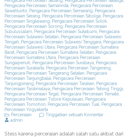
Pengacara Perceraian Sabang
,
Pengacara Perceraian Salatiga
,
Pengacara Perceraian Samarinda
,
Pengacara Perceraian
Sawahlunto
,
Pengacara Perceraian Semarang
,
Pengacara
Perceraian Serang
,
Pengacara Perceraian Sibolga
,
Pengacara
Perceraian Singkawang
,
Pengacara Perceraian Solok
,
Pengacara Perceraian Sorong
,
Pengacara Perceraian
Subulussalam
,
Pengacara Perceraian Sukabumi
,
Pengacara
Perceraian Sulawesi Selatan
,
Pengacara Perceraian Sulawesi
Tengah
,
Pengacara Perceraian Sulawesi Tenggara
,
Pengacara
Perceraian Sulawesi Utara
,
Pengacara Perceraian Sumatera
Barat
,
Pengacara Perceraian Sumatera Selatan
,
Pengacara
Perceraian Sumatera Utara
,
Pengacara Perceraian
Sungaipenuh
,
Pengacara Perceraian Surabaya
,
Pengacara
Perceraian Surakarta
,
Pengacara Perceraian Tangerang
,
Pengacara Perceraian Tangerang Selatan
,
Pengacara
Perceraian Tanjungbalai
,
Pengacara Perceraian
Tanjungpinang
,
Pengacara Perceraian Tarakan
,
Pengacara
Perceraian Tasikmalaya
,
Pengacara Perceraian Tebing Tinggi
,
Pengacara Perceraian Tegal
,
Pengacara Perceraian Ternate
,
Pengacara Perceraian Tidore Kepulauan
,
Pengacara
Perceraian Tomohon
,
Pengacara Perceraian Tual
,
Pengacara
Perceraian Yogyakarta
pada
Perceraian
Tinggalkan sebuah Komentar
Stess
admin
Karena
Perceraian?
Stess karena perceraian adalah salah satu akibat dari
Hadapi