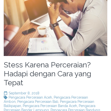
Stess Karena Perceraian?
Hadapi dengan Cara yang
Tepat
September 8, 2018
Pengacara Perceraian Aceh
,
Pengacara Perceraian
Ambon
,
Pengacara Perceraian Bali
,
Pengacara Perceraian
Balikpapan
,
Pengacara Perceraian Banda Aceh
,
Pengacara
Perceraian Bandar Lampung
,
Pengacara Perceraian Bandung
,