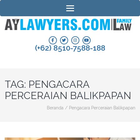
Lompat
ke
konten
(Tekan
AYLAWYERS.COM | PENGACARA
Konsultasi informasi perceraian, hak asuh anak, harta bersama, waris dan
Enter)
hukum keluarga.
PERCERAIAN DAN HUKUM
(+62) 8510-7588-188
KELUARGA BANJARMASIN
TAG:
PENGACARA
PERCERAIAN BALIKPAPAN
Beranda
/
Pengacara Perceraian Balikpapan