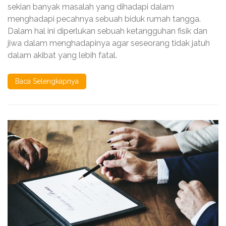
dengan
sekian banyak masalah yang dihadapi dalam
Cara
menghadapi pecahnya sebuah biduk rumah tangga.
yang
Dalam hal ini diperlukan sebuah ketangguhan fisik dan
Tepat
jiwa dalam menghadapinya agar seseorang tidak jatuh
dalam akibat yang lebih fatal.
Baca Selengkapnya