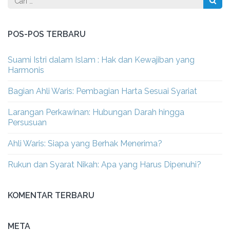
untuk:
POS-POS TERBARU
Suami Istri dalam Islam : Hak dan Kewajiban yang
Harmonis
Bagian Ahli Waris: Pembagian Harta Sesuai Syariat
Larangan Perkawinan: Hubungan Darah hingga
Persusuan
Ahli Waris: Siapa yang Berhak Menerima?
Rukun dan Syarat Nikah: Apa yang Harus Dipenuhi?
KOMENTAR TERBARU
META