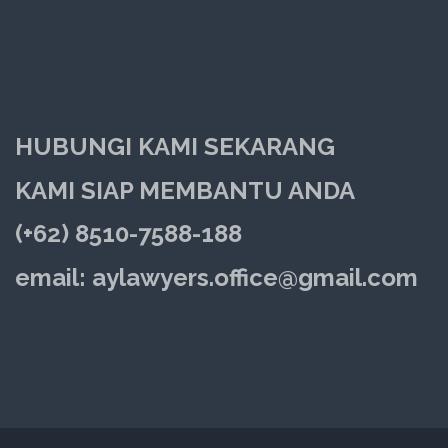
HUBUNGI KAMI SEKARANG
KAMI SIAP MEMBANTU ANDA
(+62) 8510-7588-188
email: aylawyers.office@gmail.com