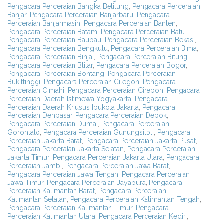
Pengacara Perceraian Bangka Belitung
,
Pengacara Perceraian
Banjar
,
Pengacara Perceraian Banjarbaru
,
Pengacara
Perceraian Banjarmasin
,
Pengacara Perceraian Banten
,
Pengacara Perceraian Batam
,
Pengacara Perceraian Batu
,
Pengacara Perceraian Baubau
,
Pengacara Perceraian Bekasi
,
Pengacara Perceraian Bengkulu
,
Pengacara Perceraian Bima
,
Pengacara Perceraian Binjai
,
Pengacara Perceraian Bitung
,
Pengacara Perceraian Blitar
,
Pengacara Perceraian Bogor
,
Pengacara Perceraian Bontang
,
Pengacara Perceraian
Bukittinggi
,
Pengacara Perceraian Cilegon
,
Pengacara
Perceraian Cimahi
,
Pengacara Perceraian Cirebon
,
Pengacara
Perceraian Daerah Istimewa Yogyakarta
,
Pengacara
Perceraian Daerah Khusus Ibukota Jakarta
,
Pengacara
Perceraian Denpasar
,
Pengacara Perceraian Depok
,
Pengacara Perceraian Dumai
,
Pengacara Perceraian
Gorontalo
,
Pengacara Perceraian Gunungsitoli
,
Pengacara
Perceraian Jakarta Barat
,
Pengacara Perceraian Jakarta Pusat
,
Pengacara Perceraian Jakarta Selatan
,
Pengacara Perceraian
Jakarta Timur
,
Pengacara Perceraian Jakarta Utara
,
Pengacara
Perceraian Jambi
,
Pengacara Perceraian Jawa Barat
,
Pengacara Perceraian Jawa Tengah
,
Pengacara Perceraian
Jawa Timur
,
Pengacara Perceraian Jayapura
,
Pengacara
Perceraian Kalimantan Barat
,
Pengacara Perceraian
Kalimantan Selatan
,
Pengacara Perceraian Kalimantan Tengah
,
Pengacara Perceraian Kalimantan Timur
,
Pengacara
Perceraian Kalimantan Utara
,
Pengacara Perceraian Kediri
,