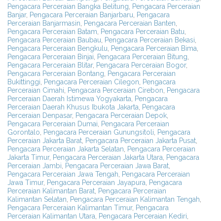
Pengacara Perceraian Bangka Belitung
,
Pengacara Perceraian
Banjar
,
Pengacara Perceraian Banjarbaru
,
Pengacara
Perceraian Banjarmasin
,
Pengacara Perceraian Banten
,
Pengacara Perceraian Batam
,
Pengacara Perceraian Batu
,
Pengacara Perceraian Baubau
,
Pengacara Perceraian Bekasi
,
Pengacara Perceraian Bengkulu
,
Pengacara Perceraian Bima
,
Pengacara Perceraian Binjai
,
Pengacara Perceraian Bitung
,
Pengacara Perceraian Blitar
,
Pengacara Perceraian Bogor
,
Pengacara Perceraian Bontang
,
Pengacara Perceraian
Bukittinggi
,
Pengacara Perceraian Cilegon
,
Pengacara
Perceraian Cimahi
,
Pengacara Perceraian Cirebon
,
Pengacara
Perceraian Daerah Istimewa Yogyakarta
,
Pengacara
Perceraian Daerah Khusus Ibukota Jakarta
,
Pengacara
Perceraian Denpasar
,
Pengacara Perceraian Depok
,
Pengacara Perceraian Dumai
,
Pengacara Perceraian
Gorontalo
,
Pengacara Perceraian Gunungsitoli
,
Pengacara
Perceraian Jakarta Barat
,
Pengacara Perceraian Jakarta Pusat
,
Pengacara Perceraian Jakarta Selatan
,
Pengacara Perceraian
Jakarta Timur
,
Pengacara Perceraian Jakarta Utara
,
Pengacara
Perceraian Jambi
,
Pengacara Perceraian Jawa Barat
,
Pengacara Perceraian Jawa Tengah
,
Pengacara Perceraian
Jawa Timur
,
Pengacara Perceraian Jayapura
,
Pengacara
Perceraian Kalimantan Barat
,
Pengacara Perceraian
Kalimantan Selatan
,
Pengacara Perceraian Kalimantan Tengah
,
Pengacara Perceraian Kalimantan Timur
,
Pengacara
Perceraian Kalimantan Utara
,
Pengacara Perceraian Kediri
,