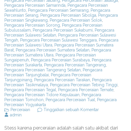
Pengacara Perceraian Sabang
,
Pengacara Perceraian Salatiga
,
Pengacara Perceraian Samarinda
,
Pengacara Perceraian
Sawahlunto
,
Pengacara Perceraian Semarang
,
Pengacara
Perceraian Serang
,
Pengacara Perceraian Sibolga
,
Pengacara
Perceraian Singkawang
,
Pengacara Perceraian Solok
,
Pengacara Perceraian Sorong
,
Pengacara Perceraian
Subulussalam
,
Pengacara Perceraian Sukabumi
,
Pengacara
Perceraian Sulawesi Selatan
,
Pengacara Perceraian Sulawesi
Tengah
,
Pengacara Perceraian Sulawesi Tenggara
,
Pengacara
Perceraian Sulawesi Utara
,
Pengacara Perceraian Sumatera
Barat
,
Pengacara Perceraian Sumatera Selatan
,
Pengacara
Perceraian Sumatera Utara
,
Pengacara Perceraian
Sungaipenuh
,
Pengacara Perceraian Surabaya
,
Pengacara
Perceraian Surakarta
,
Pengacara Perceraian Tangerang
,
Pengacara Perceraian Tangerang Selatan
,
Pengacara
Perceraian Tanjungbalai
,
Pengacara Perceraian
Tanjungpinang
,
Pengacara Perceraian Tarakan
,
Pengacara
Perceraian Tasikmalaya
,
Pengacara Perceraian Tebing Tinggi
,
Pengacara Perceraian Tegal
,
Pengacara Perceraian Ternate
,
Pengacara Perceraian Tidore Kepulauan
,
Pengacara
Perceraian Tomohon
,
Pengacara Perceraian Tual
,
Pengacara
Perceraian Yogyakarta
pada
Perceraian
Tinggalkan sebuah Komentar
Stess
admin
Karena
Perceraian?
Stess karena perceraian adalah salah satu akibat dari
Hadapi