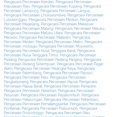
Pengacara Perceraian Kendari
,
Pengacara Perceraian
Kepulauan Riau
,
Pengacara Perceraian Kupang
,
Pengacara
Perceraian Lampung
,
Pengacara Perceraian Langsa
,
Pengacara Perceraian Lhokseumawe
,
Pengacara Perceraian
Lubuklinggau
,
Pengacara Perceraian Madiun
,
Pengacara
Perceraian Magelang
,
Pengacara Perceraian Makassar
,
Pengacara Perceraian Malang
,
Pengacara Perceraian Maluku
,
Pengacara Perceraian Maluku Utara
,
Pengacara Perceraian
Manado
,
Pengacara Perceraian Mataram
,
Pengacara
Perceraian Medan
,
Pengacara Perceraian Metro
,
Pengacara
Perceraian mobagu
,
Pengacara Perceraian Mojokerto
,
Pengacara Perceraian Nusa Tenggara Barat
,
Pengacara
Perceraian Nusa Tenggara Timur
,
Pengacara Perceraian
Padang
,
Pengacara Perceraian Padang Panjang
,
Pengacara
Perceraian Padang Sidempuan
,
Pengacara Perceraian Pagar
Alam
,
Pengacara Perceraian Palangka Raya
,
Pengacara
Perceraian Palembang
,
Pengacara Perceraian Palopo
,
Pengacara Perceraian Palu
,
Pengacara Perceraian
Pangkalpinang
,
Pengacara Perceraian Papua
,
Pengacara
Perceraian Papua Barat
,
Pengacara Perceraian Parepare
,
Pengacara Perceraian Pariaman
,
Pengacara Perceraian
Pasuruan
,
Pengacara Perceraian Payakumbuh
,
Pengacara
Perceraian Pekalongan
,
Pengacara Perceraian Pekanbaru
,
Pengacara Perceraian Pematangsiantar
,
Pengacara Perceraian
Pontianak
,
Pengacara Perceraian Prabumulih
,
Pengacara
Perceraian Probolinggo
,
Pengacara Perceraian Riau
,