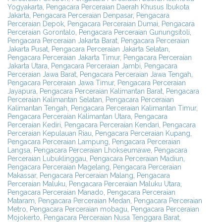
Yogyakarta
,
Pengacara Perceraian Daerah Khusus Ibukota
Jakarta
,
Pengacara Perceraian Denpasar
,
Pengacara
Perceraian Depok
,
Pengacara Perceraian Dumai
,
Pengacara
Perceraian Gorontalo
,
Pengacara Perceraian Gunungsitoli
,
Pengacara Perceraian Jakarta Barat
,
Pengacara Perceraian
Jakarta Pusat
,
Pengacara Perceraian Jakarta Selatan
,
Pengacara Perceraian Jakarta Timur
,
Pengacara Perceraian
Jakarta Utara
,
Pengacara Perceraian Jambi
,
Pengacara
Perceraian Jawa Barat
,
Pengacara Perceraian Jawa Tengah
,
Pengacara Perceraian Jawa Timur
,
Pengacara Perceraian
Jayapura
,
Pengacara Perceraian Kalimantan Barat
,
Pengacara
Perceraian Kalimantan Selatan
,
Pengacara Perceraian
Kalimantan Tengah
,
Pengacara Perceraian Kalimantan Timur
,
Pengacara Perceraian Kalimantan Utara
,
Pengacara
Perceraian Kediri
,
Pengacara Perceraian Kendari
,
Pengacara
Perceraian Kepulauan Riau
,
Pengacara Perceraian Kupang
,
Pengacara Perceraian Lampung
,
Pengacara Perceraian
Langsa
,
Pengacara Perceraian Lhokseumawe
,
Pengacara
Perceraian Lubuklinggau
,
Pengacara Perceraian Madiun
,
Pengacara Perceraian Magelang
,
Pengacara Perceraian
Makassar
,
Pengacara Perceraian Malang
,
Pengacara
Perceraian Maluku
,
Pengacara Perceraian Maluku Utara
,
Pengacara Perceraian Manado
,
Pengacara Perceraian
Mataram
,
Pengacara Perceraian Medan
,
Pengacara Perceraian
Metro
,
Pengacara Perceraian mobagu
,
Pengacara Perceraian
Mojokerto
,
Pengacara Perceraian Nusa Tenggara Barat
,