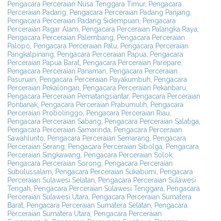
Pengacara Perceraian Nusa Tenggara Timur
,
Pengacara
Perceraian Padang
,
Pengacara Perceraian Padang Panjang
,
Pengacara Perceraian Padang Sidempuan
,
Pengacara
Perceraian Pagar Alam
,
Pengacara Perceraian Palangka Raya
,
Pengacara Perceraian Palembang
,
Pengacara Perceraian
Palopo
,
Pengacara Perceraian Palu
,
Pengacara Perceraian
Pangkalpinang
,
Pengacara Perceraian Papua
,
Pengacara
Perceraian Papua Barat
,
Pengacara Perceraian Parepare
,
Pengacara Perceraian Pariaman
,
Pengacara Perceraian
Pasuruan
,
Pengacara Perceraian Payakumbuh
,
Pengacara
Perceraian Pekalongan
,
Pengacara Perceraian Pekanbaru
,
Pengacara Perceraian Pematangsiantar
,
Pengacara Perceraian
Pontianak
,
Pengacara Perceraian Prabumulih
,
Pengacara
Perceraian Probolinggo
,
Pengacara Perceraian Riau
,
Pengacara Perceraian Sabang
,
Pengacara Perceraian Salatiga
,
Pengacara Perceraian Samarinda
,
Pengacara Perceraian
Sawahlunto
,
Pengacara Perceraian Semarang
,
Pengacara
Perceraian Serang
,
Pengacara Perceraian Sibolga
,
Pengacara
Perceraian Singkawang
,
Pengacara Perceraian Solok
,
Pengacara Perceraian Sorong
,
Pengacara Perceraian
Subulussalam
,
Pengacara Perceraian Sukabumi
,
Pengacara
Perceraian Sulawesi Selatan
,
Pengacara Perceraian Sulawesi
Tengah
,
Pengacara Perceraian Sulawesi Tenggara
,
Pengacara
Perceraian Sulawesi Utara
,
Pengacara Perceraian Sumatera
Barat
,
Pengacara Perceraian Sumatera Selatan
,
Pengacara
Perceraian Sumatera Utara
,
Pengacara Perceraian