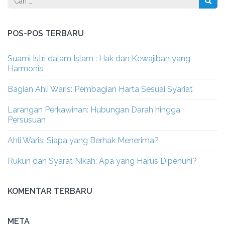
untuk:
POS-POS TERBARU
Suami Istri dalam Islam : Hak dan Kewajiban yang
Harmonis
Bagian Ahli Waris: Pembagian Harta Sesuai Syariat
Larangan Perkawinan: Hubungan Darah hingga
Persusuan
Ahli Waris: Siapa yang Berhak Menerima?
Rukun dan Syarat Nikah: Apa yang Harus Dipenuhi?
KOMENTAR TERBARU
META