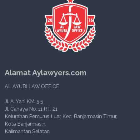
Alamat Aylawyers.com
AL AYUBI LAW OFFICE
Jl. A. Yani KM. 5.5
Jl. Cahaya No. 11 RT. 21
Kelurahan Pemurus Luar, Kec. Banjarmasin Timur,
Kota Banjarmasin,
Kalimantan Selatan