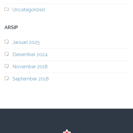
Uncategorized
ARSIP
Januari 2025
Desember 2024
November 2018
September 2018