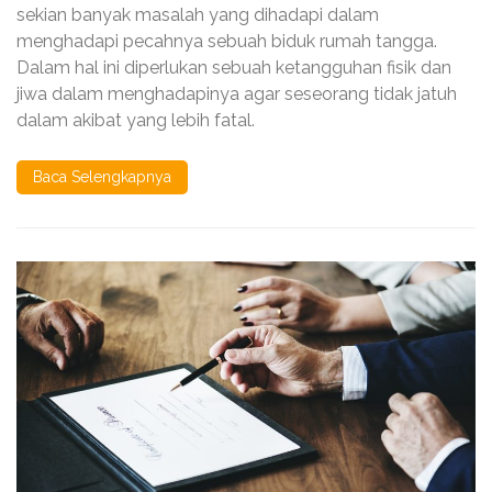
dengan
sekian banyak masalah yang dihadapi dalam
Cara
menghadapi pecahnya sebuah biduk rumah tangga.
yang
Dalam hal ini diperlukan sebuah ketangguhan fisik dan
Tepat
jiwa dalam menghadapinya agar seseorang tidak jatuh
dalam akibat yang lebih fatal.
Baca Selengkapnya