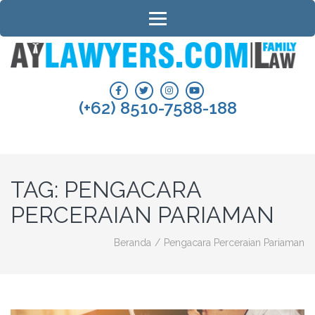
Lompat
ke
konten
(Tekan
AYLAWYERS.COM | PENGACARA
Konsultasi informasi perceraian, hak asuh anak, harta bersama, waris dan
Enter)
hukum keluarga.
PERCERAIAN DAN HUKUM
(+62) 8510-7588-188
KELUARGA BANJARMASIN
TAG:
PENGACARA
PERCERAIAN PARIAMAN
Beranda
/
Pengacara Perceraian Pariaman