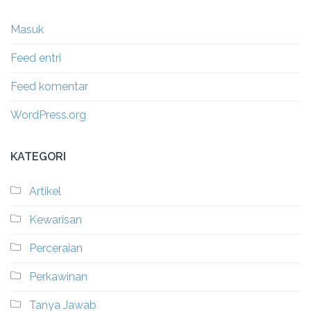
Masuk
Feed entri
Feed komentar
WordPress.org
KATEGORI
Artikel
Kewarisan
Perceraian
Perkawinan
Tanya Jawab