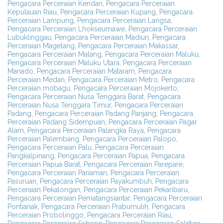
Pengacara Perceraian Kendari
,
Pengacara Perceraian
Kepulauan Riau
,
Pengacara Perceraian Kupang
,
Pengacara
Perceraian Lampung
,
Pengacara Perceraian Langsa
,
Pengacara Perceraian Lhokseumawe
,
Pengacara Perceraian
Lubuklinggau
,
Pengacara Perceraian Madiun
,
Pengacara
Perceraian Magelang
,
Pengacara Perceraian Makassar
,
Pengacara Perceraian Malang
,
Pengacara Perceraian Maluku
,
Pengacara Perceraian Maluku Utara
,
Pengacara Perceraian
Manado
,
Pengacara Perceraian Mataram
,
Pengacara
Perceraian Medan
,
Pengacara Perceraian Metro
,
Pengacara
Perceraian mobagu
,
Pengacara Perceraian Mojokerto
,
Pengacara Perceraian Nusa Tenggara Barat
,
Pengacara
Perceraian Nusa Tenggara Timur
,
Pengacara Perceraian
Padang
,
Pengacara Perceraian Padang Panjang
,
Pengacara
Perceraian Padang Sidempuan
,
Pengacara Perceraian Pagar
Alam
,
Pengacara Perceraian Palangka Raya
,
Pengacara
Perceraian Palembang
,
Pengacara Perceraian Palopo
,
Pengacara Perceraian Palu
,
Pengacara Perceraian
Pangkalpinang
,
Pengacara Perceraian Papua
,
Pengacara
Perceraian Papua Barat
,
Pengacara Perceraian Parepare
,
Pengacara Perceraian Pariaman
,
Pengacara Perceraian
Pasuruan
,
Pengacara Perceraian Payakumbuh
,
Pengacara
Perceraian Pekalongan
,
Pengacara Perceraian Pekanbaru
,
Pengacara Perceraian Pematangsiantar
,
Pengacara Perceraian
Pontianak
,
Pengacara Perceraian Prabumulih
,
Pengacara
Perceraian Probolinggo
,
Pengacara Perceraian Riau
,