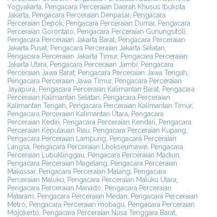
Yogyakarta
,
Pengacara Perceraian Daerah Khusus Ibukota
Jakarta
,
Pengacara Perceraian Denpasar
,
Pengacara
Perceraian Depok
,
Pengacara Perceraian Dumai
,
Pengacara
Perceraian Gorontalo
,
Pengacara Perceraian Gunungsitoli
,
Pengacara Perceraian Jakarta Barat
,
Pengacara Perceraian
Jakarta Pusat
,
Pengacara Perceraian Jakarta Selatan
,
Pengacara Perceraian Jakarta Timur
,
Pengacara Perceraian
Jakarta Utara
,
Pengacara Perceraian Jambi
,
Pengacara
Perceraian Jawa Barat
,
Pengacara Perceraian Jawa Tengah
,
Pengacara Perceraian Jawa Timur
,
Pengacara Perceraian
Jayapura
,
Pengacara Perceraian Kalimantan Barat
,
Pengacara
Perceraian Kalimantan Selatan
,
Pengacara Perceraian
Kalimantan Tengah
,
Pengacara Perceraian Kalimantan Timur
,
Pengacara Perceraian Kalimantan Utara
,
Pengacara
Perceraian Kediri
,
Pengacara Perceraian Kendari
,
Pengacara
Perceraian Kepulauan Riau
,
Pengacara Perceraian Kupang
,
Pengacara Perceraian Lampung
,
Pengacara Perceraian
Langsa
,
Pengacara Perceraian Lhokseumawe
,
Pengacara
Perceraian Lubuklinggau
,
Pengacara Perceraian Madiun
,
Pengacara Perceraian Magelang
,
Pengacara Perceraian
Makassar
,
Pengacara Perceraian Malang
,
Pengacara
Perceraian Maluku
,
Pengacara Perceraian Maluku Utara
,
Pengacara Perceraian Manado
,
Pengacara Perceraian
Mataram
,
Pengacara Perceraian Medan
,
Pengacara Perceraian
Metro
,
Pengacara Perceraian mobagu
,
Pengacara Perceraian
Mojokerto
,
Pengacara Perceraian Nusa Tenggara Barat
,