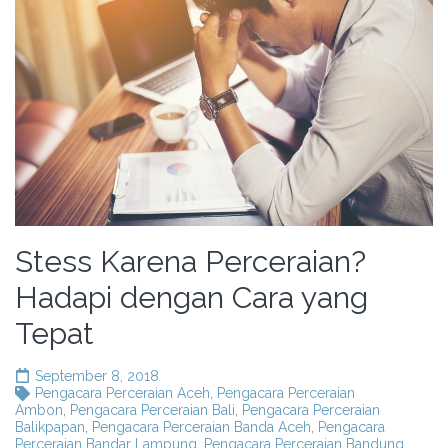
Stess Karena Perceraian?
Hadapi dengan Cara yang
Tepat
September 8, 2018
Pengacara Perceraian Aceh
,
Pengacara Perceraian
Ambon
,
Pengacara Perceraian Bali
,
Pengacara Perceraian
Balikpapan
,
Pengacara Perceraian Banda Aceh
,
Pengacara
Perceraian Bandar Lampung
,
Pengacara Perceraian Bandung
,