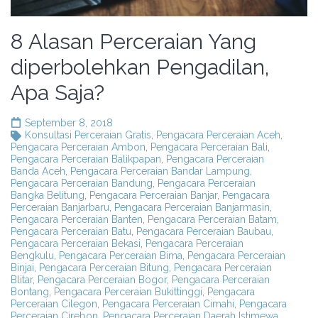
8 Alasan Perceraian Yang
diperbolehkan Pengadilan,
Apa Saja?
September 8, 2018
Konsultasi Perceraian Gratis
,
Pengacara Perceraian Aceh
,
Pengacara Perceraian Ambon
,
Pengacara Perceraian Bali
,
Pengacara Perceraian Balikpapan
,
Pengacara Perceraian
Banda Aceh
,
Pengacara Perceraian Bandar Lampung
,
Pengacara Perceraian Bandung
,
Pengacara Perceraian
Bangka Belitung
,
Pengacara Perceraian Banjar
,
Pengacara
Perceraian Banjarbaru
,
Pengacara Perceraian Banjarmasin
,
Pengacara Perceraian Banten
,
Pengacara Perceraian Batam
,
Pengacara Perceraian Batu
,
Pengacara Perceraian Baubau
,
Pengacara Perceraian Bekasi
,
Pengacara Perceraian
Bengkulu
,
Pengacara Perceraian Bima
,
Pengacara Perceraian
Binjai
,
Pengacara Perceraian Bitung
,
Pengacara Perceraian
Blitar
,
Pengacara Perceraian Bogor
,
Pengacara Perceraian
Bontang
,
Pengacara Perceraian Bukittinggi
,
Pengacara
Perceraian Cilegon
,
Pengacara Perceraian Cimahi
,
Pengacara
Perceraian Cirebon
,
Pengacara Perceraian Daerah Istimewa