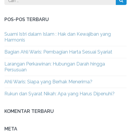
untuk:
POS-POS TERBARU
Suami Istri dalam Islam : Hak dan Kewajiban yang
Harmonis
Bagian Ahli Waris: Pembagian Harta Sesuai Syariat
Larangan Perkawinan: Hubungan Darah hingga
Persusuan
Ahli Waris: Siapa yang Berhak Menerima?
Rukun dan Syarat Nikah: Apa yang Harus Dipenuhi?
KOMENTAR TERBARU
META