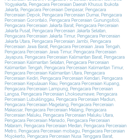
Yogyakarta
,
Pengacara Perceraian Daerah Khusus Ibukota
Jakarta
,
Pengacara Perceraian Denpasar
,
Pengacara
Perceraian Depok
,
Pengacara Perceraian Dumai
,
Pengacara
Perceraian Gorontalo
,
Pengacara Perceraian Gunungsitoli
,
Pengacara Perceraian Jakarta Barat
,
Pengacara Perceraian
Jakarta Pusat
,
Pengacara Perceraian Jakarta Selatan
,
Pengacara Perceraian Jakarta Timur
,
Pengacara Perceraian
Jakarta Utara
,
Pengacara Perceraian Jambi
,
Pengacara
Perceraian Jawa Barat
,
Pengacara Perceraian Jawa Tengah
,
Pengacara Perceraian Jawa Timur
,
Pengacara Perceraian
Jayapura
,
Pengacara Perceraian Kalimantan Barat
,
Pengacara
Perceraian Kalimantan Selatan
,
Pengacara Perceraian
Kalimantan Tengah
,
Pengacara Perceraian Kalimantan Timur
,
Pengacara Perceraian Kalimantan Utara
,
Pengacara
Perceraian Kediri
,
Pengacara Perceraian Kendari
,
Pengacara
Perceraian Kepulauan Riau
,
Pengacara Perceraian Kupang
,
Pengacara Perceraian Lampung
,
Pengacara Perceraian
Langsa
,
Pengacara Perceraian Lhokseumawe
,
Pengacara
Perceraian Lubuklinggau
,
Pengacara Perceraian Madiun
,
Pengacara Perceraian Magelang
,
Pengacara Perceraian
Makassar
,
Pengacara Perceraian Malang
,
Pengacara
Perceraian Maluku
,
Pengacara Perceraian Maluku Utara
,
Pengacara Perceraian Manado
,
Pengacara Perceraian
Mataram
,
Pengacara Perceraian Medan
,
Pengacara Perceraian
Metro
,
Pengacara Perceraian mobagu
,
Pengacara Perceraian
Mojokerto
,
Pengacara Perceraian Nusa Tenggara Barat
,