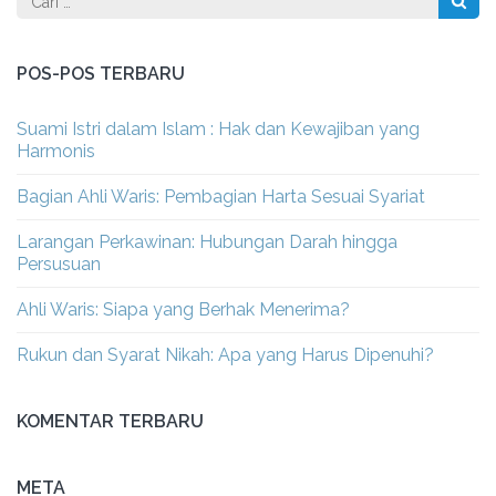
untuk:
POS-POS TERBARU
Suami Istri dalam Islam : Hak dan Kewajiban yang
Harmonis
Bagian Ahli Waris: Pembagian Harta Sesuai Syariat
Larangan Perkawinan: Hubungan Darah hingga
Persusuan
Ahli Waris: Siapa yang Berhak Menerima?
Rukun dan Syarat Nikah: Apa yang Harus Dipenuhi?
KOMENTAR TERBARU
META