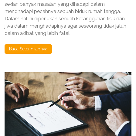
dengan
sekian banyak masalah yang dihadapi dalam
Cara
menghadapi pecahnya sebuah biduk rumah tangga.
yang
Dalam hal ini diperlukan sebuah ketangguhan fisik dan
Tepat
jiwa dalam menghadapinya agar seseorang tidak jatuh
dalam akibat yang lebih fatal.
Baca Selengkapnya