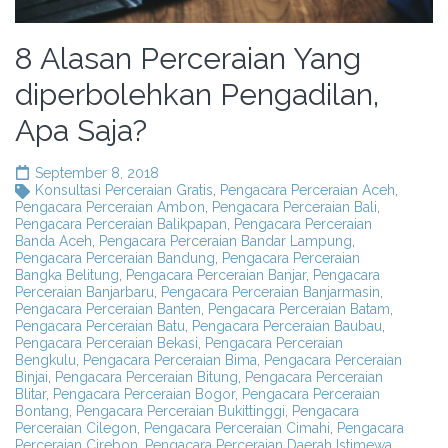
8 Alasan Perceraian Yang
diperbolehkan Pengadilan,
Apa Saja?
September 8, 2018
Konsultasi Perceraian Gratis
,
Pengacara Perceraian Aceh
,
Pengacara Perceraian Ambon
,
Pengacara Perceraian Bali
,
Pengacara Perceraian Balikpapan
,
Pengacara Perceraian
Banda Aceh
,
Pengacara Perceraian Bandar Lampung
,
Pengacara Perceraian Bandung
,
Pengacara Perceraian
Bangka Belitung
,
Pengacara Perceraian Banjar
,
Pengacara
Perceraian Banjarbaru
,
Pengacara Perceraian Banjarmasin
,
Pengacara Perceraian Banten
,
Pengacara Perceraian Batam
,
Pengacara Perceraian Batu
,
Pengacara Perceraian Baubau
,
Pengacara Perceraian Bekasi
,
Pengacara Perceraian
Bengkulu
,
Pengacara Perceraian Bima
,
Pengacara Perceraian
Binjai
,
Pengacara Perceraian Bitung
,
Pengacara Perceraian
Blitar
,
Pengacara Perceraian Bogor
,
Pengacara Perceraian
Bontang
,
Pengacara Perceraian Bukittinggi
,
Pengacara
Perceraian Cilegon
,
Pengacara Perceraian Cimahi
,
Pengacara
Perceraian Cirebon
,
Pengacara Perceraian Daerah Istimewa